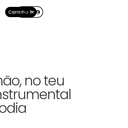
Carrinho
Conta
ão, no teu
Instrumental
odia