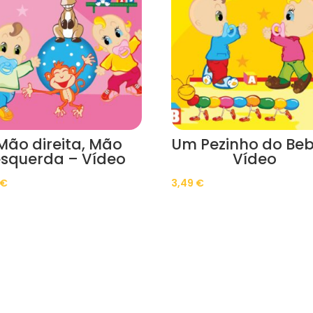
Mão direita, Mão
Um Pezinho do Beb
squerda – Vídeo
Vídeo
€
3,49
€