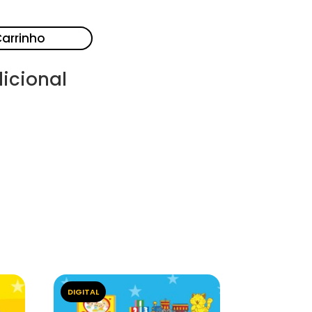
Carrinho
icional
DIGITAL