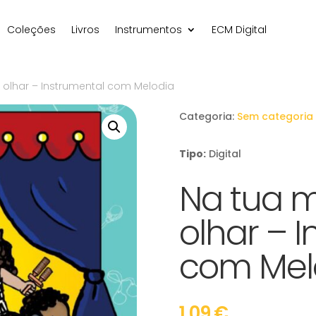
Coleções
Livros
Instrumentos
ECM Digital
 olhar – Instrumental com Melodia
Categoria:
Sem categoria
Tipo:
Digital
Na tua m
olhar – 
com Mel
1,09
€