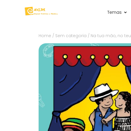
Temas
Home
/
Sem categoria
/ Na tua mão, no teu