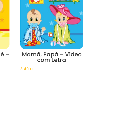
é –
Mamã, Papá – Vídeo
com Letra
3,49
€