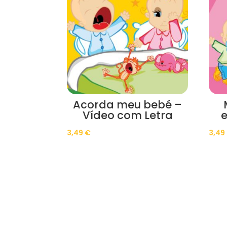
Acorda meu bebé –
Vídeo com Letra
e
3,49
€
3,49