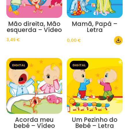
Mão direita, Mão
Mamã, Papá –
esquerda – Vídeo
Letra
3,49
€
0,00
€
DIGITAL
DIGITAL
Acorda meu
Um Pezinho do
bebé – Vídeo
Bebé – Letra