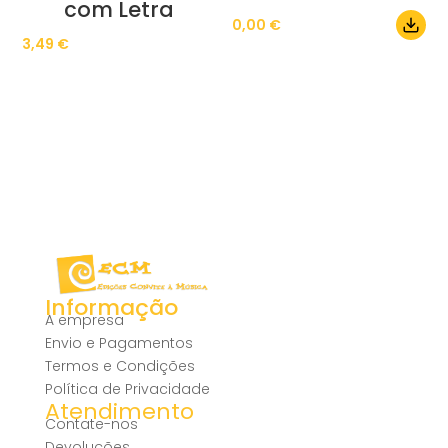
com Letra
0,00
€
3,49
€
Informação
A empresa
Envio e Pagamentos
Termos e Condições
Política de Privacidade
Atendimento
Contate-nos
Devoluções