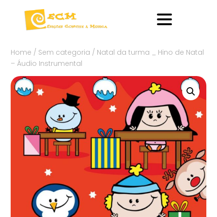
Home
/
Sem categoria
/ Natal da turma _ Hino de Natal
– Áudio Instrumental