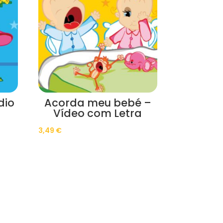
dio
Acorda meu bebé –
Vídeo com Letra
3,49
€