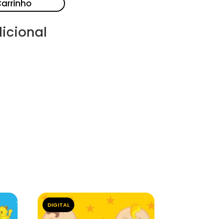
Carrinho
icional
DIGITAL