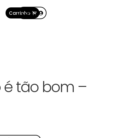
Carrinho
Conta
 é tão bom –