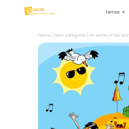
Temas
Home
/
Sem categoria
/ No verão é tão bom