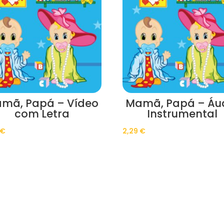
mã, Papá – Vídeo
Mamã, Papá – Áu
com Letra
Instrumental
€
2,29
€