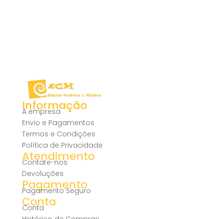
Informação
A empresa
Envio e Pagamentos
Termos e Condições
Política de Privacidade
Atendimento
Contate-nos
Devoluções
Pagamento
Pagamento Seguro
Conta
Conta
Histórico de Compras