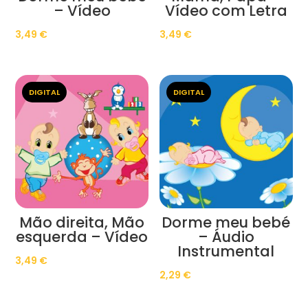
– Vídeo
Vídeo com Letra
3,49
€
3,49
€
DIGITAL
DIGITAL
Mão direita, Mão
Dorme meu bebé
esquerda – Vídeo
– Áudio
Instrumental
3,49
€
2,29
€