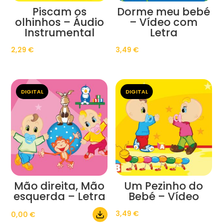
Piscam os
Dorme meu bebé
olhinhos – Áudio
– Vídeo com
Instrumental
Letra
2,29
€
3,49
€
DIGITAL
DIGITAL
Mão direita, Mão
Um Pezinho do
esquerda – Letra
Bebé – Vídeo
3,49
€
0,00
€