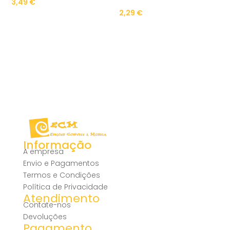
3,49
€
2,29
€
Informação
A empresa
Envio e Pagamentos
Termos e Condições
Política de Privacidade
Atendimento
Contate-nos
Devoluções
Pagamento