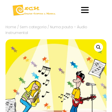
Home
/
Sem categoria
/ Numa pauta – Áudio
Instrumental