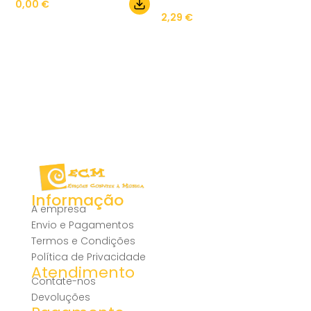
0,00
€
2,29
€
Informação
A empresa
Envio e Pagamentos
Termos e Condições
Política de Privacidade
Atendimento
Contate-nos
Devoluções