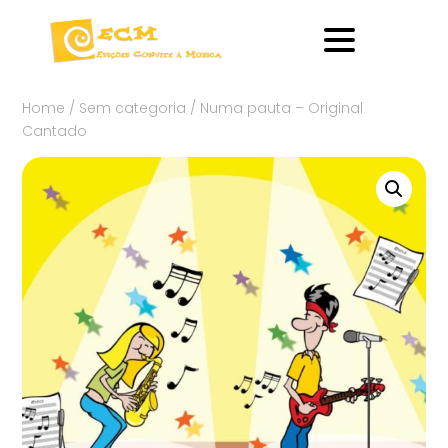
Home
/
Sem categoria
/ Numa pauta – Original
Cantado