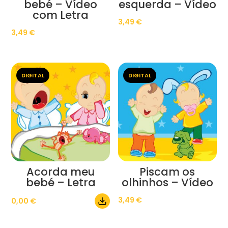
bebé – Vídeo
esquerda – Vídeo
com Letra
3,49
€
3,49
€
DIGITAL
DIGITAL
Acorda meu
Piscam os
bebé – Letra
olhinhos – Vídeo
3,49
€
0,00
€