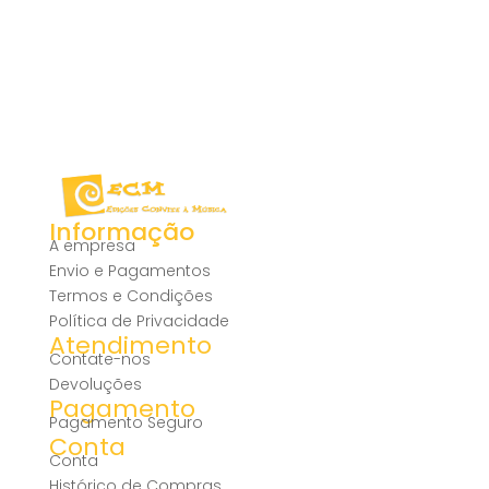
Informação
A empresa
Envio e Pagamentos
Termos e Condições
Política de Privacidade
Atendimento
Contate-nos
Devoluções
Pagamento
Pagamento Seguro
Conta
Conta
Histórico de Compras