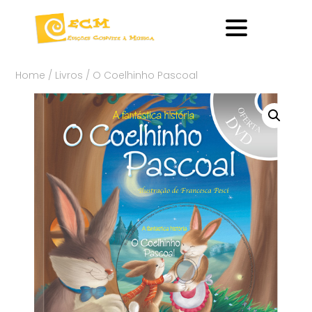
Home
/
Livros
/ O Coelhinho Pascoal