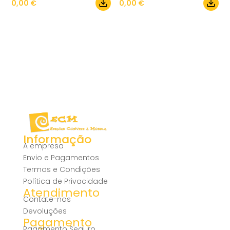
0,00
€
0,00
€
Informação
A empresa
Envio e Pagamentos
Termos e Condições
Política de Privacidade
Atendimento
Contate-nos
Devoluções
Pagamento
Pagamento Seguro