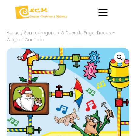
Home
/
Sem categoria
/ O Duende Engenhocas –
Original Cantado