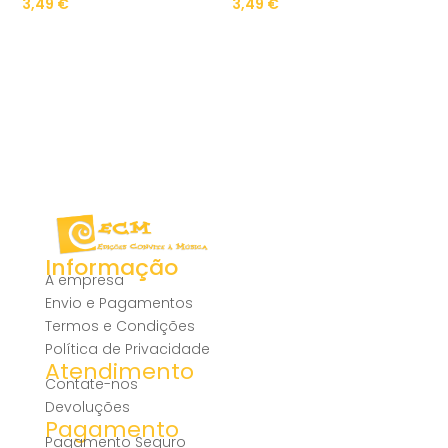
3,49
€
3,49
€
Informação
A empresa
Envio e Pagamentos
Termos e Condições
Política de Privacidade
Atendimento
Contate-nos
Devoluções
Pagamento
Pagamento Seguro