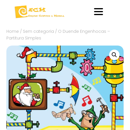
Home
/
Sem categoria
/ O Duende Engenhocas –
Partitura Simples