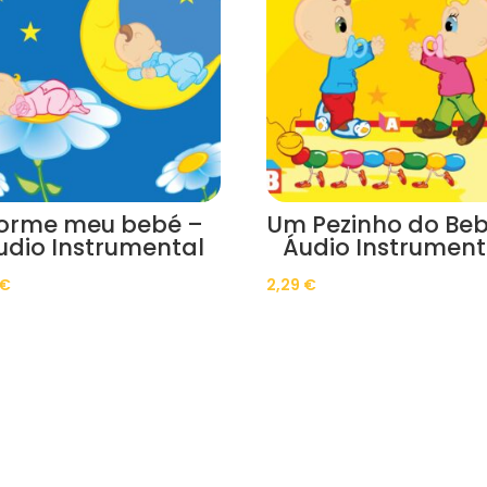
orme meu bebé –
Um Pezinho do Beb
udio Instrumental
Áudio Instrument
€
2,29
€