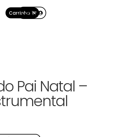
Carrinho
Conta
do Pai Natal –
strumental