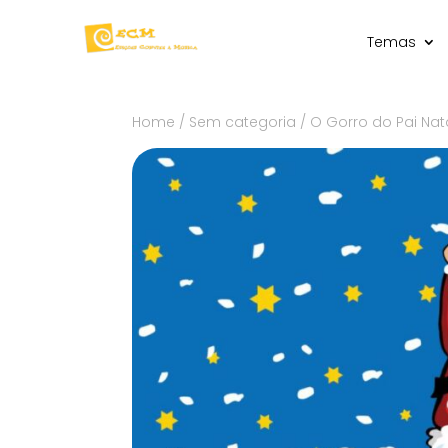
Temas
Home
/
Sem categoria
/ O Gorro do Pai Nat