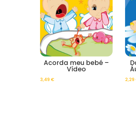
Acorda meu bebé –
D
Vídeo
Á
3,49
€
2,29