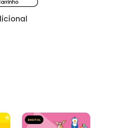
Carrinho
icional
DIGITAL