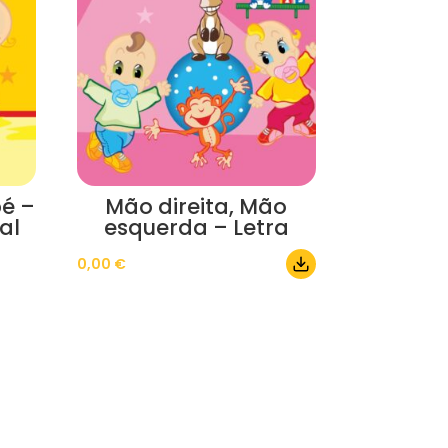
é –
Mão direita, Mão
al
esquerda – Letra
0,00
€