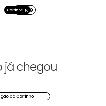
Carrinho
Conta
 já chegou
eção ao Carrinho