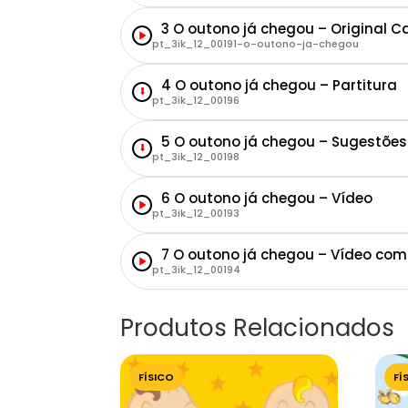
3 O outono já chegou – Original 
pt_3ik_12_00191-o-outono-ja-chegou
4 O outono já chegou – Partitura
⬇
pt_3ik_12_00196
5 O outono já chegou – Sugestões
⬇
pt_3ik_12_00198
6 O outono já chegou – Vídeo
pt_3ik_12_00193
7 O outono já chegou – Vídeo com
pt_3ik_12_00194
Produtos Relacionados
FÍSICO
FÍ