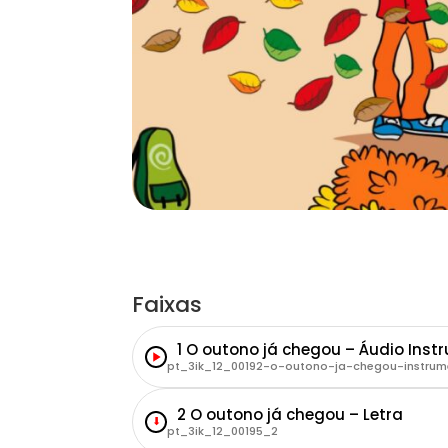
Faixas
1 O outono já chegou – Áudio Inst
pt_3ik_12_00192-o-outono-ja-chegou-instrum
2 O outono já chegou – Letra
⬇
pt_3ik_12_00195_2