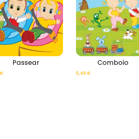
Passear
Comboio
€
5,49
€