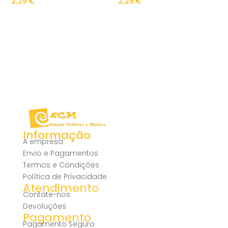
2,29
€
2,29
€
Informação
A empresa
Envio e Pagamentos
Termos e Condições
Política de Privacidade
Atendimento
Contate-nos
Devoluções
Pagamento
Pagamento Seguro