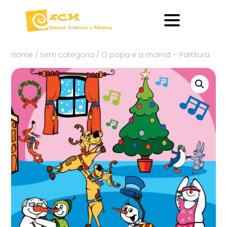
Home
/
Sem categoria
/ O papa e a mamã – Partitura