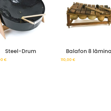
Steel-Drum
Balafon 8 lâmin
00
€
110,00
€