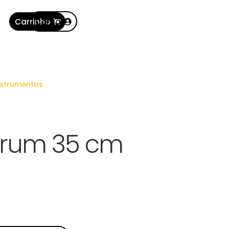
Carrinho
Conta
nstrumentos
rum 35 cm