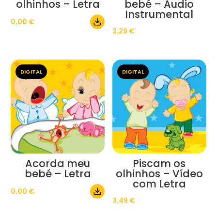
olhinhos – Letra
bebé – Áudio
Instrumental
0,00
€
2,29
€
DIGITAL
DIGITAL
Acorda meu
Piscam os
bebé – Letra
olhinhos – Vídeo
com Letra
0,00
€
3,49
€