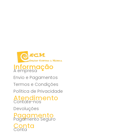
Informação
A empresa
Envio e Pagamentos
Termos e Condições
Política de Privacidade
Atendimento
Contate-nos
Devoluções
Pagamento
Pagamento Seguro
Conta
Conta