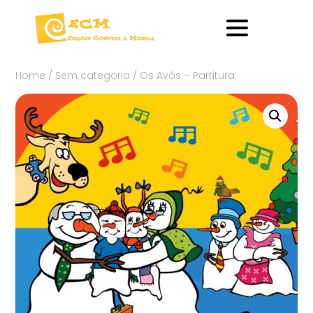
Home
/
Sem categoria
/ Os Avós – Partitura