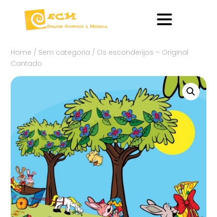
Home
/
Sem categoria
/ Os esconderijos – Original
Cantado