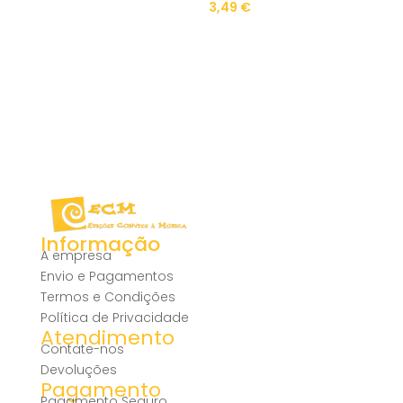
3,49
€
Informação
A empresa
Envio e Pagamentos
Termos e Condições
Política de Privacidade
Atendimento
Contate-nos
Devoluções
Pagamento
Pagamento Seguro