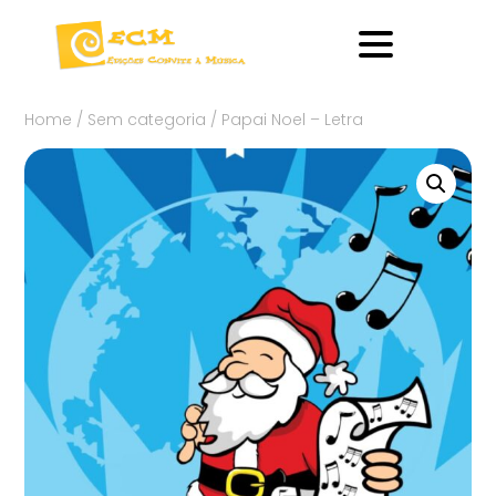
Home
/
Sem categoria
/ Papai Noel – Letra