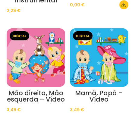
Instrumental
0,00
€
2,29
€
DIGITAL
DIGITAL
Mão direita, Mão
Mamã, Papá –
esquerda – Vídeo
Vídeo
3,49
€
3,49
€