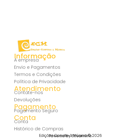
Informação
A empresa
Envio e Pagamentos
Termos e Condições
Política de Privacidade
Atendimento
Contate-nos
Devoluções
Pagamento
Pagamento Seguro
Conta
Conta
Histórico de Compras
Edições Convite à Música © 2026
Powered by Streamline