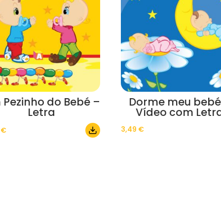
 Pezinho do Bebé –
Dorme meu bebé
Letra
Vídeo com Letr
3,49
€
0
€