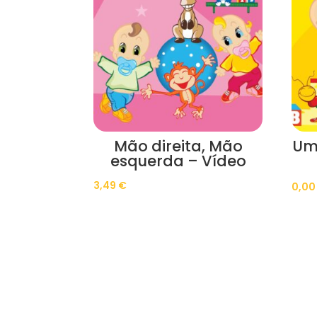
Mão direita, Mão
Um
esquerda – Vídeo
3,49
€
0,0