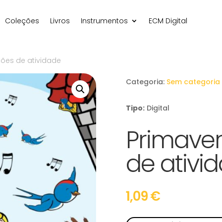
Coleções
Livros
Instrumentos
ECM Digital
tões de atividade
Categoria:
Sem categoria
Tipo:
Digital
Primaver
de ativi
1,09
€