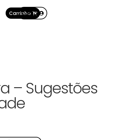
Carrinho
Conta
a – Sugestões
dade