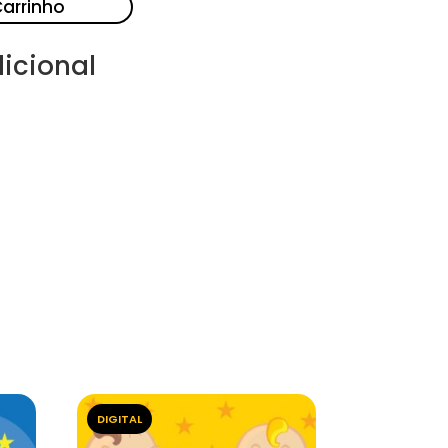
Carrinho
icional
DIGITAL