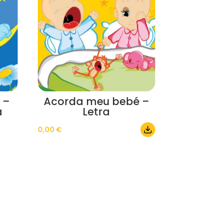
 –
Acorda meu bebé –
a
Letra
0,00
€