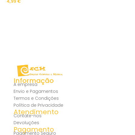
4,99
€
Informação
A empresa
Envio e Pagamentos
Termos e Condições
Política de Privacidade
Atendimento
Contate-nos
Devoluções
Pagamento
Pagamento Seguro