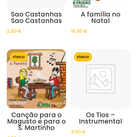
Sao Castanhas
A família no
Sao Castanhas
Natal
2,00
€
16,00
€
FÍSICO
FÍSICO
Canção para o
Os Tios –
Magusto e para o
Instrumental
S. Martinho
2,00
€