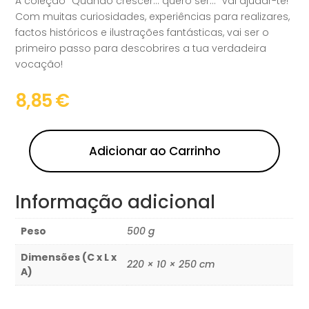
A coleção “Quando crescer… quero ser…” vai ajudar-te!
Com muitas curiosidades, experiências para realizares,
factos históricos e ilustrações fantásticas, vai ser o
primeiro passo para descobrires a tua verdadeira
vocação!
8,85
€
Adicionar ao Carrinho
Informação adicional
Peso
500 g
Dimensões (C x L x
220 × 10 × 250 cm
A)