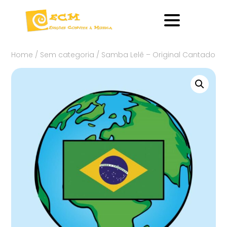
Home
/
Sem categoria
/ Samba Lelê – Original Cantado