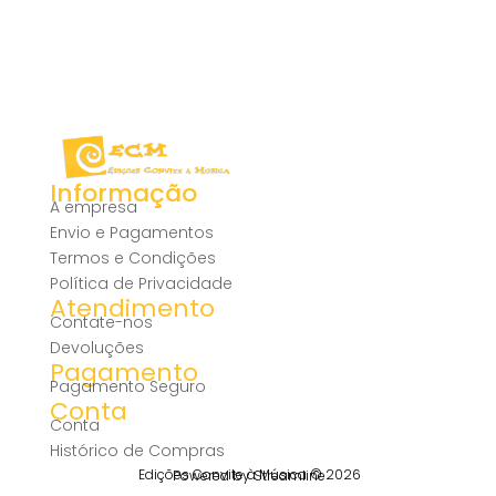
Informação
A empresa
Envio e Pagamentos
Termos e Condições
Política de Privacidade
Atendimento
Contate-nos
Devoluções
Pagamento
Pagamento Seguro
Conta
Conta
Histórico de Compras
Edições Convite à Música © 2026
Powered by Streamline