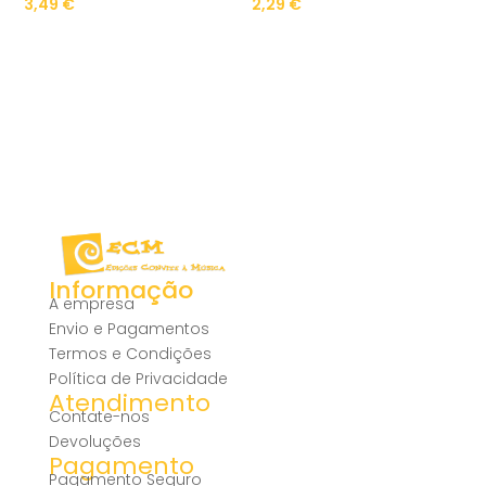
3,49
€
2,29
€
Informação
A empresa
Envio e Pagamentos
Termos e Condições
Política de Privacidade
Atendimento
Contate-nos
Devoluções
Pagamento
Pagamento Seguro