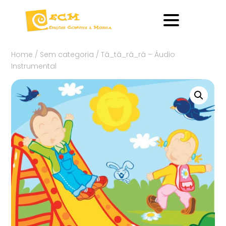
Home
/
Sem categoria
/ Tá_tá_rá_rá – Áudio
Instrumental