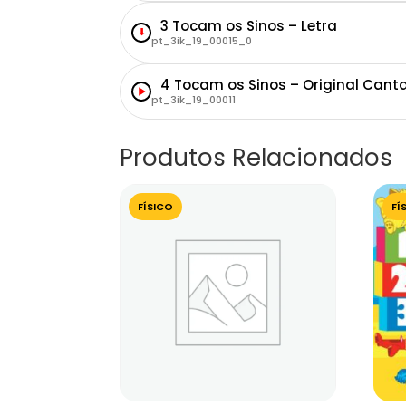
3 Tocam os Sinos – Letra
⬇
pt_3ik_19_00015_0
4 Tocam os Sinos – Original Cant
pt_3ik_19_00011
Produtos Relacionados
FÍSICO
FÍ