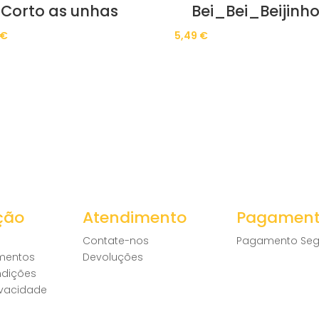
Corto as unhas
Bei_Bei_Beijinh
€
5,49
€
ção
Atendimento
Pagamen
Contate-nos
Pagamento Seg
amentos
Devoluções
ndições
rivacidade