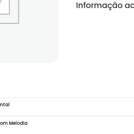
Informação ad
ntal
com Melodia