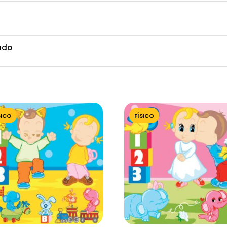
ado
SICO
FÍSICO