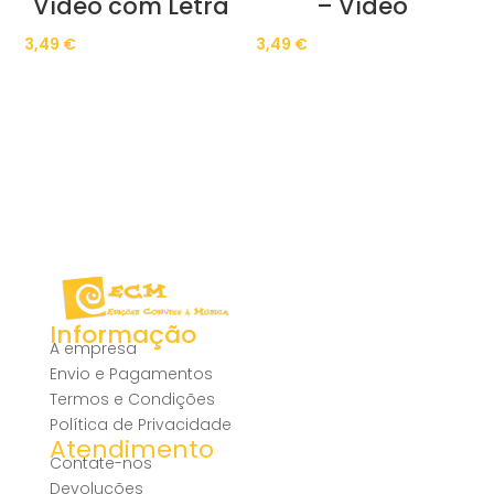
Vídeo com Letra
– Vídeo
3,49
€
3,49
€
Informação
A empresa
Envio e Pagamentos
Termos e Condições
Política de Privacidade
Atendimento
Contate-nos
Devoluções