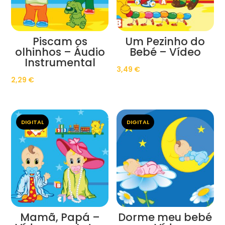
Piscam os
Um Pezinho do
olhinhos – Áudio
Bebé – Vídeo
Instrumental
3,49
€
2,29
€
DIGITAL
DIGITAL
Mamã, Papá –
Dorme meu bebé