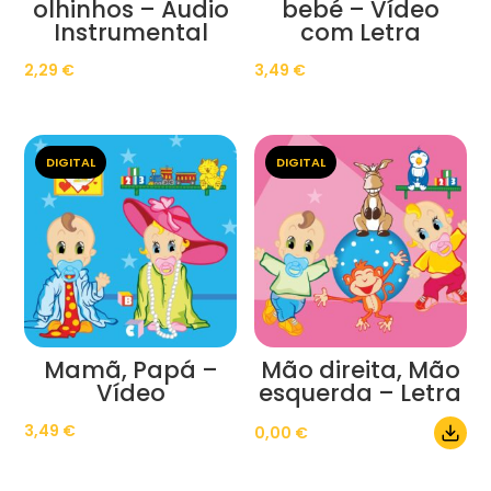
olhinhos – Áudio
bebé – Vídeo
Instrumental
com Letra
2,29
€
3,49
€
DIGITAL
DIGITAL
Mamã, Papá –
Mão direita, Mão
Vídeo
esquerda – Letra
3,49
€
0,00
€