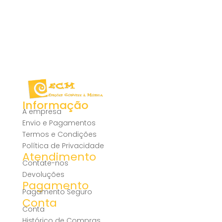
Informação
A empresa
Envio e Pagamentos
Termos e Condições
Política de Privacidade
Atendimento
Contate-nos
Devoluções
Pagamento
Pagamento Seguro
Conta
Conta
Histórico de Compras