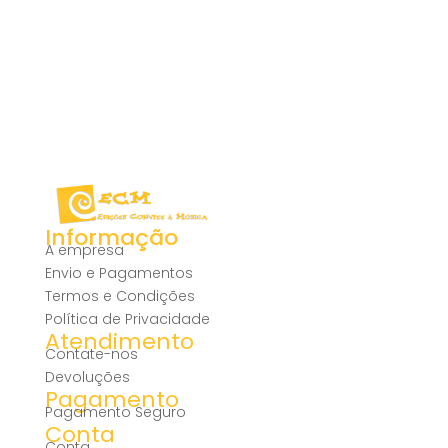
Informação
A empresa
Envio e Pagamentos
Termos e Condições
Política de Privacidade
Atendimento
Contate-nos
Devoluções
Pagamento
Pagamento Seguro
Conta
Conta