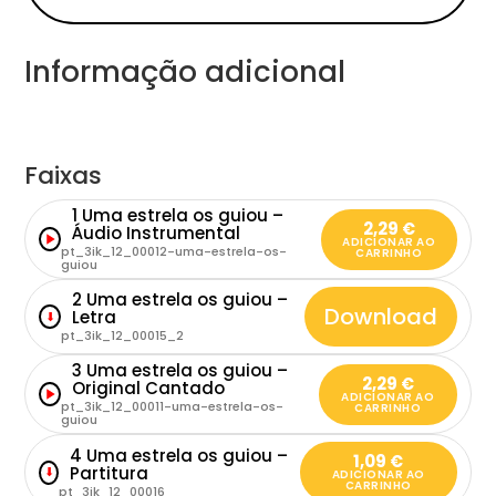
Informação adicional
Faixas
1 Uma estrela os guiou –
2,29
€
Áudio Instrumental
ADICIONAR AO
pt_3ik_12_00012-uma-estrela-os-
CARRINHO
guiou
2 Uma estrela os guiou –
Download
Letra
⬇
pt_3ik_12_00015_2
3 Uma estrela os guiou –
2,29
€
Original Cantado
ADICIONAR AO
pt_3ik_12_00011-uma-estrela-os-
CARRINHO
guiou
4 Uma estrela os guiou –
1,09
€
Partitura
⬇
ADICIONAR AO
CARRINHO
pt_3ik_12_00016