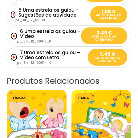
5 Uma estrela os guiou –
1,09
€
Sugestões de atividade
⬇
ADICIONAR AO
CARRINHO
pt_3ik_12_00018
6 Uma estrela os guiou –
3,49
€
Vídeo
ADICIONAR AO
CARRINHO
pt_3ik_12_00013_0
7 Uma estrela os guiou –
3,49
€
Vídeo com Letra
ADICIONAR AO
CARRINHO
pt_3ik_12_00014_0
Produtos Relacionados
FÍSICO
FÍSICO