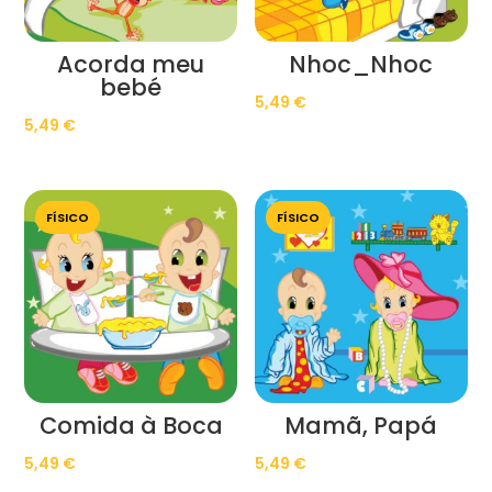
Acorda meu
Nhoc_Nhoc
bebé
5,49
€
5,49
€
FÍSICO
FÍSICO
Comida à Boca
Mamã, Papá
5,49
€
5,49
€