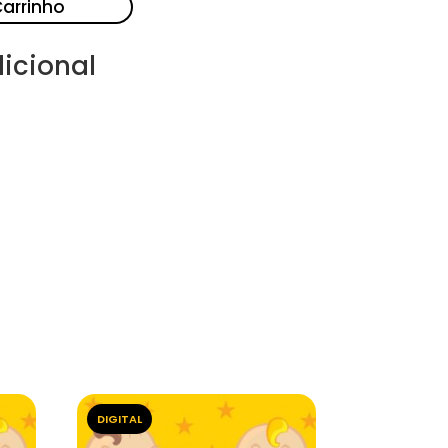
Carrinho
icional
DIGITAL