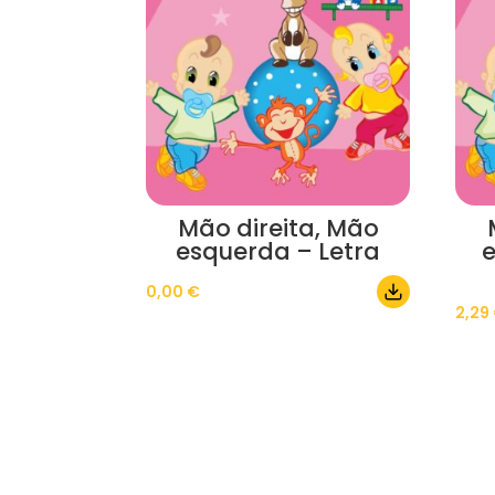
Mão direita, Mão
esquerda – Letra
0,00
€
2,29