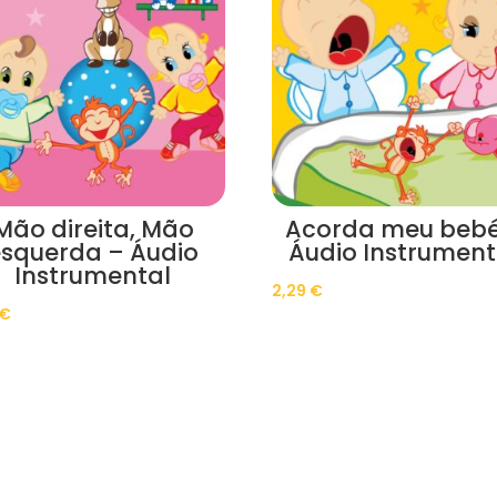
Mão direita, Mão
Acorda meu bebé
esquerda – Áudio
Áudio Instrument
Instrumental
2,29
€
€