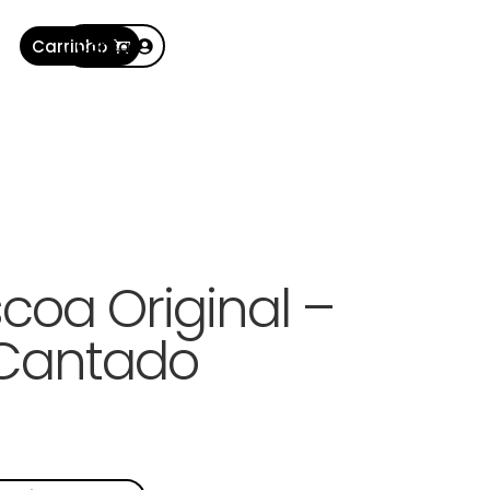
Carrinho
Conta
oa Original –
 Cantado