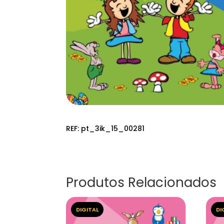
REF:
pt_3ik_15_00281
Produtos Relacionados
DIGITAL
DI