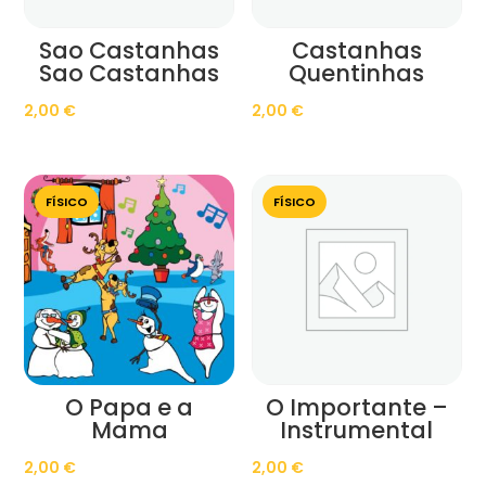
Sao Castanhas
Castanhas
Sao Castanhas
Quentinhas
2,00
€
2,00
€
FÍSICO
FÍSICO
O Papa e a
O Importante –
Mama
Instrumental
2,00
€
2,00
€