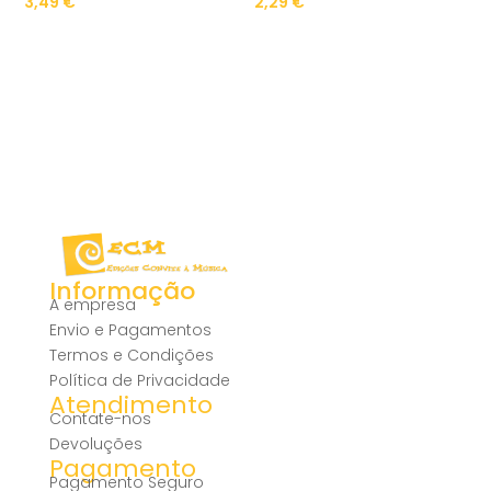
3,49
€
2,29
€
Informação
A empresa
Envio e Pagamentos
Termos e Condições
Política de Privacidade
Atendimento
Contate-nos
Devoluções
Pagamento
Pagamento Seguro