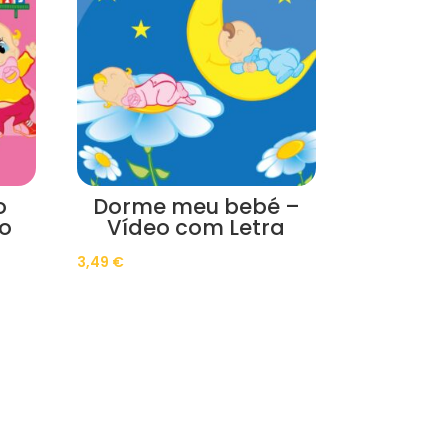
o
Dorme meu bebé –
o
Vídeo com Letra
3,49
€