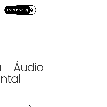
Carrinho
Conta
 – Áudio
ntal