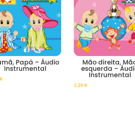
mã, Papá – Áudio
Mão direita, Mã
Instrumental
esquerda – Áudi
Instrumental
€
2,29
€