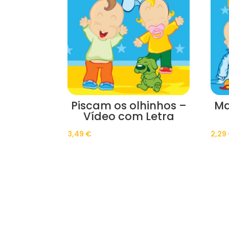
Piscam os olhinhos –
Ma
Vídeo com Letra
3,49
€
2,29