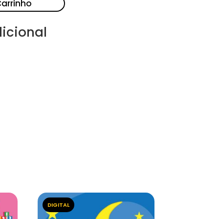
Carrinho
icional
DIGITAL