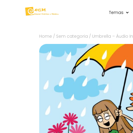
Temas
Home
/
Sem categoria
/ Umbrella – Áudio I