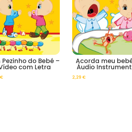
 Pezinho do Bebé –
Acorda meu bebé
Vídeo com Letra
Áudio Instrument
€
2,29
€