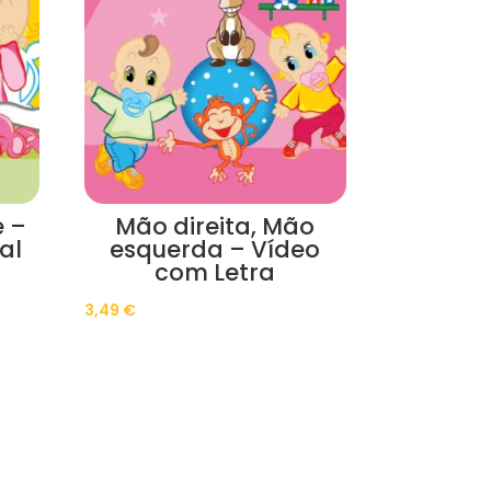
 –
Mão direita, Mão
al
esquerda – Vídeo
com Letra
3,49
€