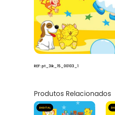
REF:
pt_3ik_15_00103_1
Produtos Relacionados
DIGITAL
DI