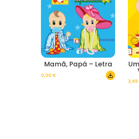
Mamã, Papá – Letra
Um
0,00
€
3,49