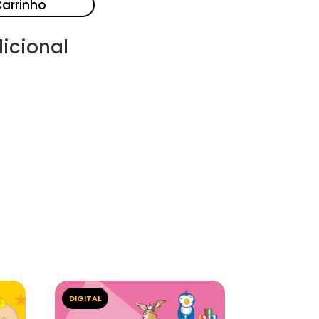
Carrinho
icional
DIGITAL