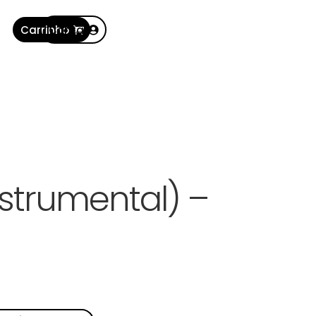
Carrinho
Conta
nstrumental) –