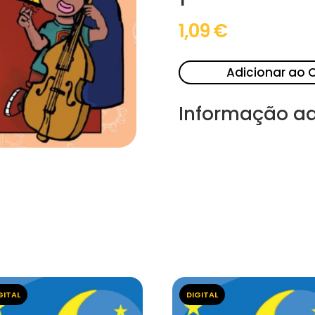
1,09
€
Adicionar ao 
Informação ad
GITAL
DIGITAL