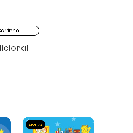
Carrinho
icional
DIGITAL