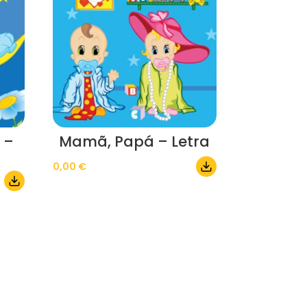
 –
Mamã, Papá – Letra
0,00
€