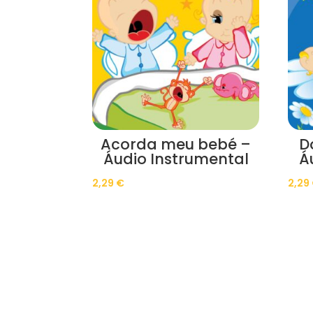
Acorda meu bebé –
D
Áudio Instrumental
Á
2,29
€
2,29