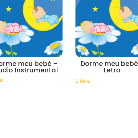
orme meu bebé –
Dorme meu bebé
udio Instrumental
Letra
€
0,00
€