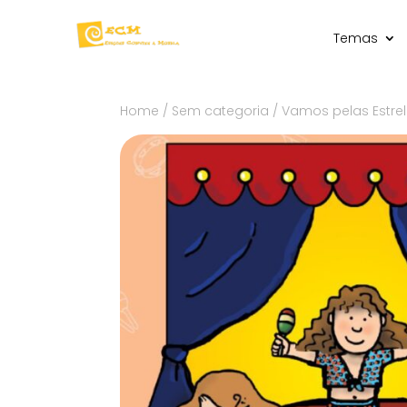
Temas
Home
/
Sem categoria
/ Vamos pelas Estre