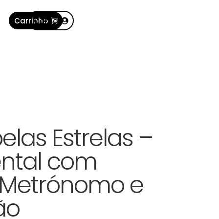
Carrinho
Conta
las Estrelas –
ental com
, Metrónomo e
ão