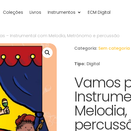
Coleções
Livros
Instrumentos
ECM Digital
las – Instrumental com Melodia, Metrónomo e percussão
Categoria:
Sem categoria
Tipo:
Digital
Vamos pe
Instrum
Melodia
percuss