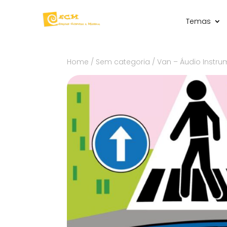
Temas
Home
/
Sem categoria
/ Van – Áudio Instru