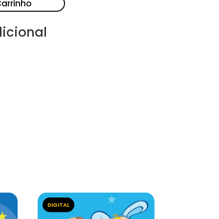
Carrinho
icional
DIGITAL