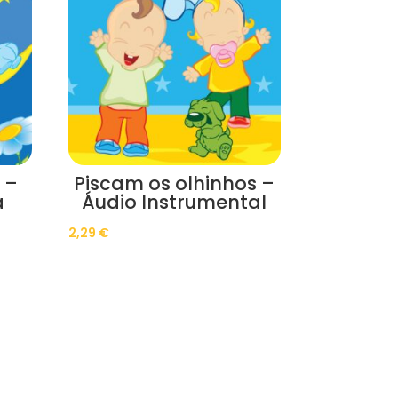
 –
Piscam os olhinhos –
a
Áudio Instrumental
2,29
€