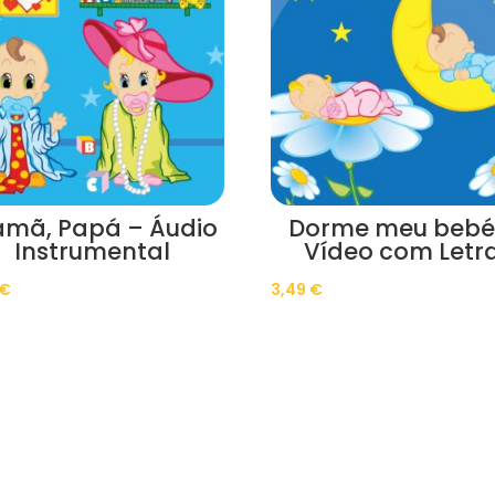
mã, Papá – Áudio
Dorme meu bebé
Instrumental
Vídeo com Letr
€
3,49
€