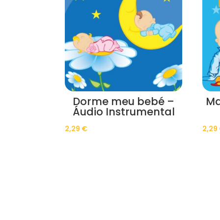
Dorme meu bebé –
Ma
Áudio Instrumental
2,29
€
2,29