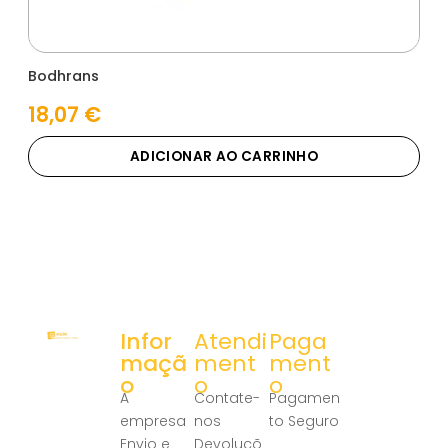
Bodhrans
18,07
€
ADICIONAR AO CARRINHO
Infor
Atendi
Paga
maçã
ment
ment
o
o
o
A
Contate-
Pagamen
empresa
nos
to Seguro
Envio e
Devoluçõ