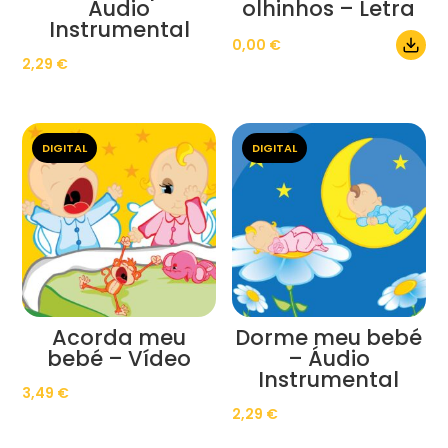
Áudio
olhinhos – Letra
Instrumental
0,00
€
2,29
€
DIGITAL
DIGITAL
Acorda meu
Dorme meu bebé
bebé – Vídeo
– Áudio
Instrumental
3,49
€
2,29
€