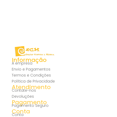
Informação
A empresa
Envio e Pagamentos
Termos e Condições
Política de Privacidade
Atendimento
Contate-nos
Devoluções
Pagamento
Pagamento Seguro
Conta
Conta