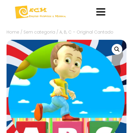
Home
/
Sem categoria
/ A, B, C – Original Cantado