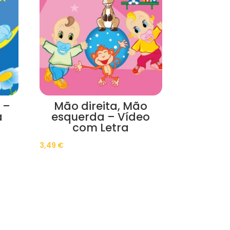
 –
Mão direita, Mão
a
esquerda – Vídeo
com Letra
3,49
€