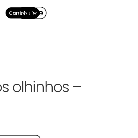
Carrinho
Conta
s olhinhos –