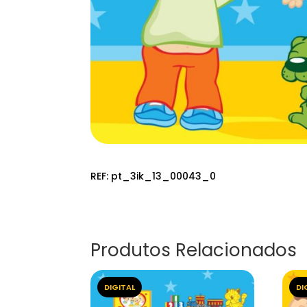
REF:
pt_3ik_13_00043_0
Produtos Relacionados
DIGITAL
DI