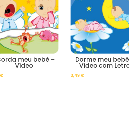
corda meu bebé –
Dorme meu bebé
Vídeo
Vídeo com Letr
€
3,49
€