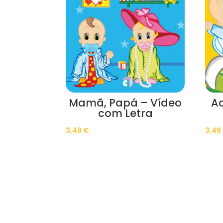
Mamã, Papá – Vídeo
A
com Letra
3,49
€
3,49