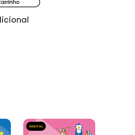
Carrinho
icional
DIGITAL