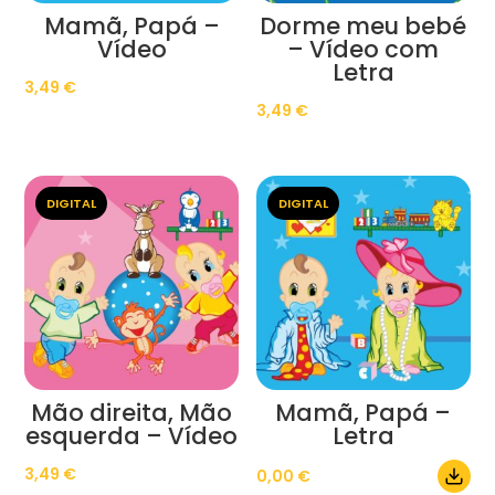
Mamã, Papá –
Dorme meu bebé
Vídeo
– Vídeo com
Letra
3,49
€
3,49
€
DIGITAL
DIGITAL
Mão direita, Mão
Mamã, Papá –
esquerda – Vídeo
Letra
3,49
€
0,00
€