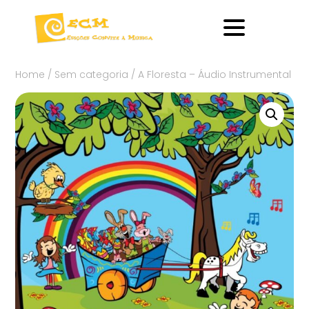
Home
/
Sem categoria
/ A Floresta – Áudio Instrumental