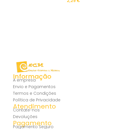
2,29
€
Informação
A empresa
Envio e Pagamentos
Termos e Condições
Política de Privacidade
Atendimento
Contate-nos
Devoluções
Pagamento
Pagamento Seguro