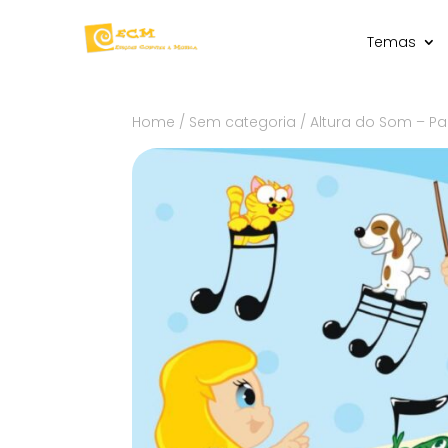
Temas
Home
/
Sem categoria
/ Altura do Som – Par