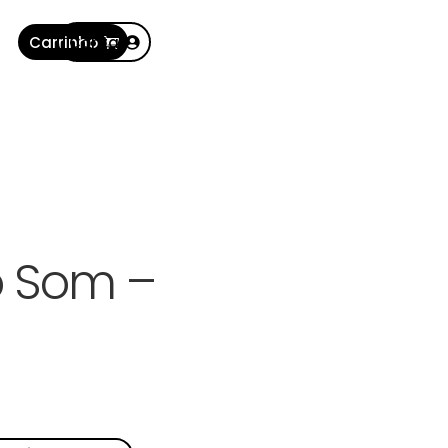
Carrinho
Conta
o Som –