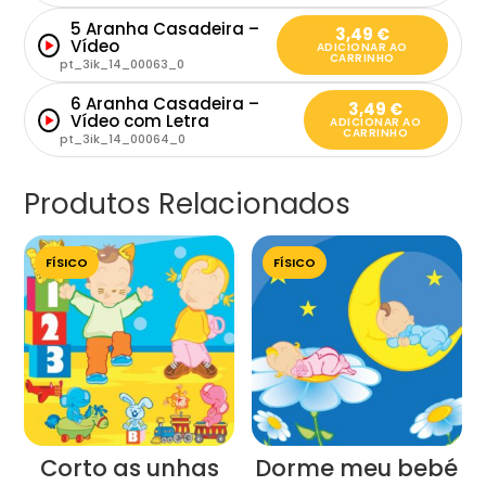
5 Aranha Casadeira –
3,49
€
Vídeo
ADICIONAR AO
CARRINHO
pt_3ik_14_00063_0
6 Aranha Casadeira –
3,49
€
Vídeo com Letra
ADICIONAR AO
CARRINHO
pt_3ik_14_00064_0
Produtos Relacionados
FÍSICO
FÍSICO
Corto as unhas
Dorme meu bebé