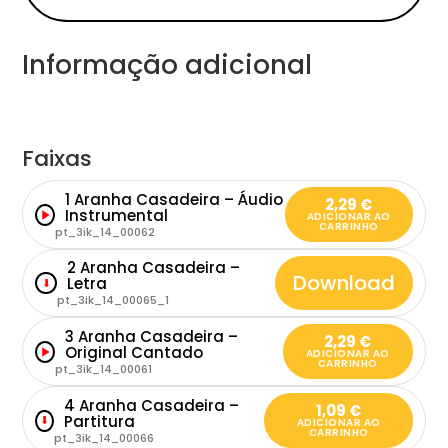
Informação adicional
Faixas
1 Aranha Casadeira – Áudio
2,29
€
Instrumental
ADICIONAR AO
CARRINHO
pt_3ik_14_00062
2 Aranha Casadeira –
Download
Letra
⬇
pt_3ik_14_00065_1
3 Aranha Casadeira –
2,29
€
Original Cantado
ADICIONAR AO
CARRINHO
pt_3ik_14_00061
4 Aranha Casadeira –
1,09
€
Partitura
⬇
ADICIONAR AO
CARRINHO
pt_3ik_14_00066