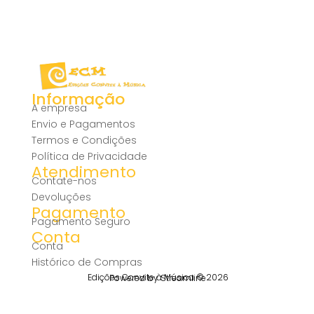
Informação
A empresa
Envio e Pagamentos
Termos e Condições
Política de Privacidade
Atendimento
Contate-nos
Devoluções
Pagamento
Pagamento Seguro
Conta
Conta
Histórico de Compras
Edições Convite à Música © 2026
Powered by Streamline