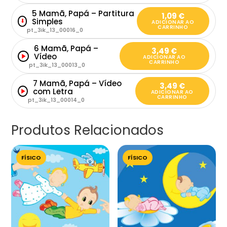
5 Mamã, Papá – Partitura
1,09
€
Simples
⬇
ADICIONAR AO
CARRINHO
pt_3ik_13_00016_0
6 Mamã, Papá –
3,49
€
Vídeo
ADICIONAR AO
CARRINHO
pt_3ik_13_00013_0
7 Mamã, Papá – Vídeo
3,49
€
com Letra
ADICIONAR AO
CARRINHO
pt_3ik_13_00014_0
Produtos Relacionados
FÍSICO
FÍSICO