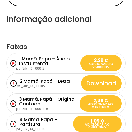
Informação adicional
Faixas
1 Mamã, Papá – Áudio
2,29
€
Instrumental
ADICIONAR AO
CARRINHO
pt_3ik_13_00012
2 Mamã, Papá – Letra
Download
⬇
pt_3ik_13_00015
3 Mamã, Papá – Original
2,49
€
Cantado
ADICIONAR AO
CARRINHO
pt_3ik_13_00011_0
4 Mamã, Papá –
1,09
€
Partitura
⬇
ADICIONAR AO
CARRINHO
pt_3ik_13_00016