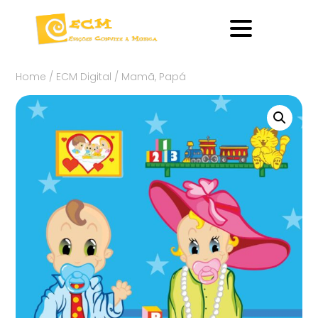
Home
/
ECM Digital
/ Mamã, Papá