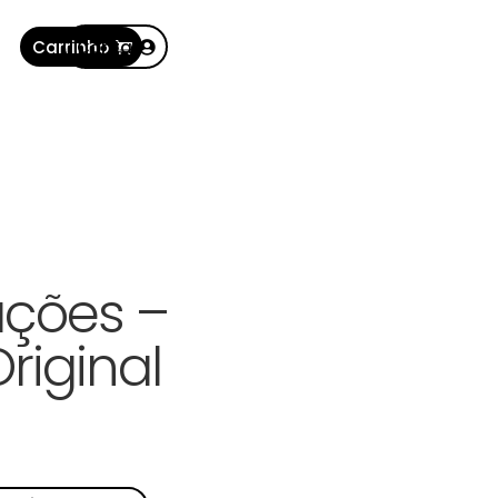
Carrinho
Conta
ações –
Original