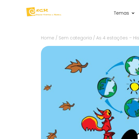
Temas
Home
/
Sem categoria
/ As 4 estações – His