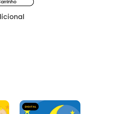
Carrinho
icional
DIGITAL