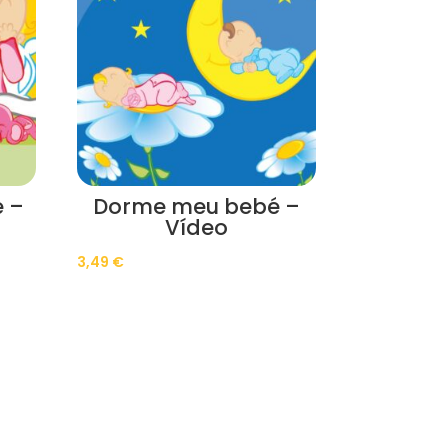
 –
Dorme meu bebé –
Vídeo
3,49
€