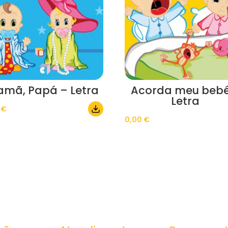
mã, Papá – Letra
Acorda meu bebé
Letra
0
€
0,00
€