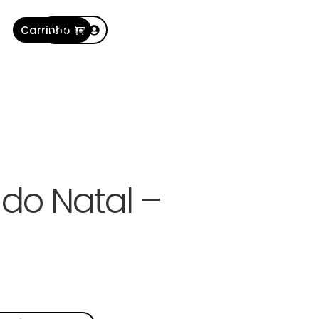
Carrinho
Conta
 do Natal –