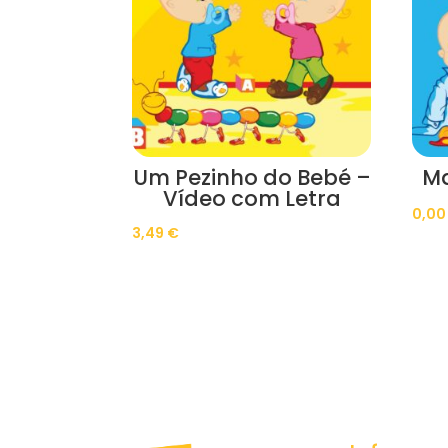
Um Pezinho do Bebé –
Ma
Vídeo com Letra
0,0
3,49
€