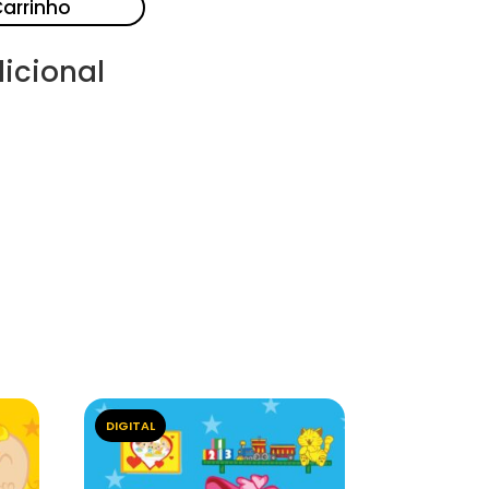
Carrinho
icional
DIGITAL