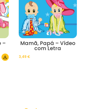
 –
Mamã, Papá – Vídeo
com Letra
3,49
€