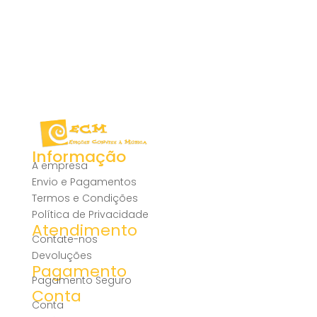
Informação
A empresa
Envio e Pagamentos
Termos e Condições
Política de Privacidade
Atendimento
Contate-nos
Devoluções
Pagamento
Pagamento Seguro
Conta
Conta