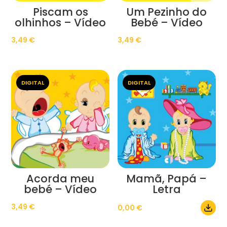
Piscam os
Um Pezinho do
olhinhos – Vídeo
Bebé – Vídeo
3,49
€
3,49
€
DIGITAL
DIGITAL
Acorda meu
Mamã, Papá –
bebé – Vídeo
Letra
3,49
€
0,00
€