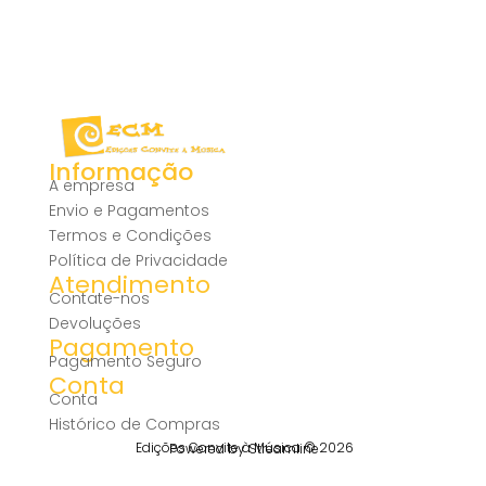
Informação
A empresa
Envio e Pagamentos
Termos e Condições
Política de Privacidade
Atendimento
Contate-nos
Devoluções
Pagamento
Pagamento Seguro
Conta
Conta
Histórico de Compras
Edições Convite à Música © 2026
Powered by Streamline