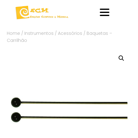
Home
/
Instrumentos
/
Acessórios
/ Baquetas –
Carrilhão