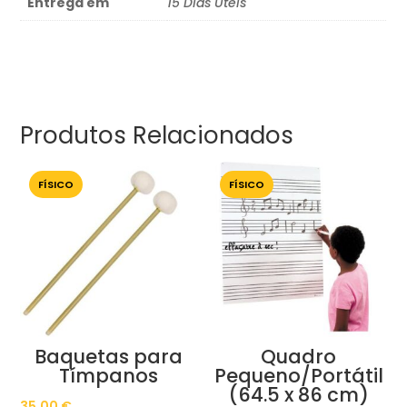
Entrega em
15 Dias Úteis
Produtos Relacionados
FÍSICO
FÍSICO
Baquetas para
Quadro
Tímpanos
Pequeno/Portátil
(64.5 x 86 cm)
35,00
€