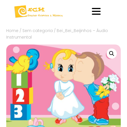
Home
/
Sem categoria
/ Bei_Bei_Beijinhos – Áudio
Instrumental