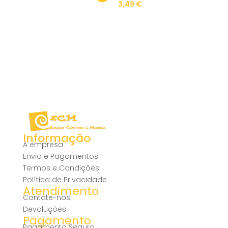
3,49
€
Informação
A empresa
Envio e Pagamentos
Termos e Condições
Política de Privacidade
Atendimento
Contate-nos
Devoluções
Pagamento
Pagamento Seguro