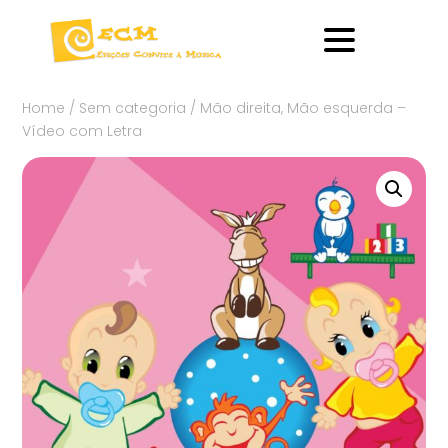
Home
/
Sem categoria
/ Mão direita, Mão esquerda –
Vídeo com Letra