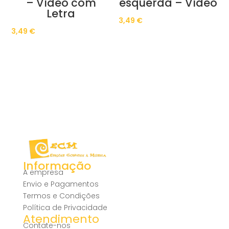
– Vídeo com
esquerda – Vídeo
Letra
3,49
€
3,49
€
Informação
A empresa
Envio e Pagamentos
Termos e Condições
Política de Privacidade
Atendimento
Contate-nos